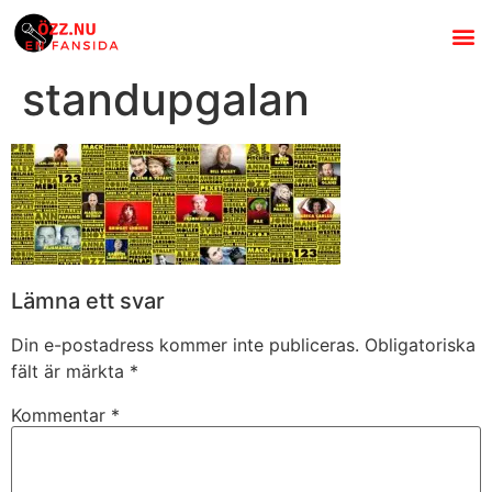
Om Özz 
Stand
Svenska s
standupgalan
Lämna ett svar
Din e-postadress kommer inte publiceras.
Obligatoriska
fält är märkta
*
Kommentar
*