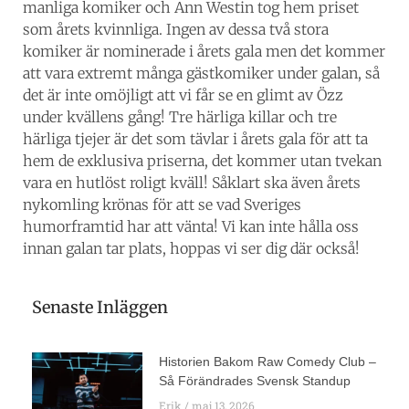
manliga komiker och Ann Westin tog hem priset
som årets kvinnliga. Ingen av dessa två stora
komiker är nominerade i årets gala men det kommer
att vara extremt många gästkomiker under galan, så
det är inte omöjligt att vi får se en glimt av Özz
under kvällens gång! Tre härliga killar och tre
härliga tjejer är det som tävlar i årets gala för att ta
hem de exklusiva priserna, det kommer utan tvekan
vara en hutlöst roligt kväll! Såklart ska även årets
nykomling krönas för att se vad Sveriges
humorframtid har att vänta! Vi kan inte hålla oss
innan galan tar plats, hoppas vi ser dig där också!
Senaste Inläggen
Historien Bakom Raw Comedy Club –
Så Förändrades Svensk Standup
Erik
maj 13, 2026