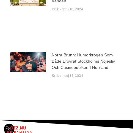
Världen
Erik
juni 16, 2024
Norra Brunn: Humorkrogen Som
Både Erövrat Stockholms Nöjesliv
Och Casinopublken I Norrland
Erik
maj 14, 2024