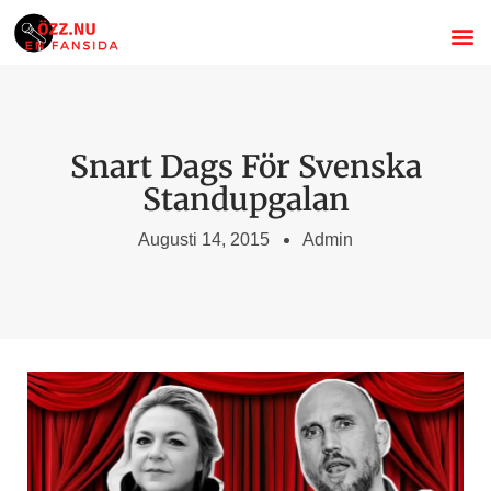
Om Özz 
Stand
Svenska s
Snart Dags För Svenska
Standupgalan
Augusti 14, 2015
Admin