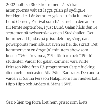
2002 hållits i Stockholm men i år så har
arrangörerna valt att lägga galan på sydligare
breddgrader. I år kommer galan att falla in under
Lund Comedy Festival som hålls mellan den andre
till femte september, i just Lund. Galan hålls den 3e
septemer på sydsvenskascenen i Stadshallen. Det
kommer att bjudas på prisutdelning, sång, dans,
powerpoints men såklart även en hel del skratt. Det
kommer vara en drygt 90 minuters show som
kostar 275:- för vuxna, 215:- för barn och 215:- för
studenter. Värdar för galan kommer vara Fritte
Fritzson känd från P3-programmet Carpe fucking
diem och i podcasten Alla Mina Kamrater. Den andra
värden är Sanna Persson Halapi som har medverkat i
Hipp Hipp och Anders & Måns i SVT.
Özz Nûjen tog förra året hem priset som årets