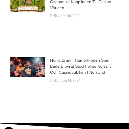
Osannoika Kopplingen Till Casino-
Världen
Erik
juni 16, 2024
Norra Brunn: Humorkrogen Som
Både Erövrat Stockholms Nöjesliv
Och Casinopublken I Norrland
Erik
maj 14, 2024