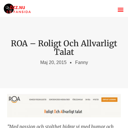
Om Özz 
Stand
Svenska s
ROA – Roligt Och Allvarligt
Talat
Maj 20, 2015
Fanny
”Med passion och stolthet bidrar vi med humor och