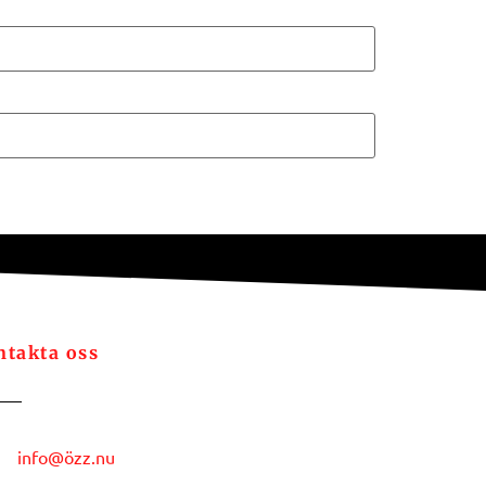
ntakta oss
info@özz.nu