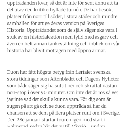
uppträdanden kvar, så det är inte för sent ännu att ta
del utav den kritikerhyllade turnén. De har besökt
platser från norr till söder, i stora städer och mindre
samhällen för att ge deras version på Sveriges
Historia. Uppträdandet som de själv säger ska vara i
stuk av en historialektion men fylld med asgarv och
även en helt annan tankeställning och inblick om vår
historia har blivit mottagen med öppna armar.
Duon har fått högsta betyg från flertalet svenska
stora tidningar som Aftonbladet och Dagens Nyheter
som både säger sig ha suttit ner och skrattat nästan
non-stop i över 90 minuter. Om inte det är ros så vet
jag inte vad det skulle kunna vara. För dig som är
sugen på att gå och se duon uppträda så har du
chansen att se dem på flera platser runt om i Sverige.
Den 28e januari startar touren igen med start i
Halmstad, sedan bär det av till Växsjö, Lund x2,